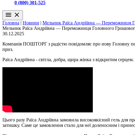
0 (800) 301-525
menu
close
Головна
|
Новини
|
Мельник Раїса Андріївна — Переможниця 
Мельник Раїса Андріївна — Переможниця Головного Грошово
30.12.2025
Компанія ПОШТОРГ з радістю повідомляє про нову Головну пер
приз.
Раїса Андріївна - світла, добра, щира жінка з відкритим серц
Цього разу Раїса Андріївна замовила високоякісний гель для пр
затишку. Саме це замовлення стало для неї доленосним і принес