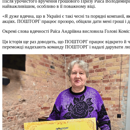
Після урочистого вручення грошового Призу Раїса Володимирів
найважливішим, особливо в її поважному віці.
«Я дуже вдячна, що в Україні є такі чесні та порядні компанії,
акціях. ПОШТОРГ працює прозоро, обіцяли дати мені гроші і д
Окремі слова вдячності Раїса Андріївна висловила Голові Коміс
Ця історія ще раз доводить, що ПОШТОРГ працює відкрито й че
переможці надихають команду ПОШТОРГ і надалі дарувати людям 