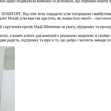
на щиро подякувала компанії та розповіла, що отримані кошти пл
 як ПОШТОРГ. Від себе хочу порадити усім теперішнім і майбутнім 
али! Нехай усім вам так щастить, як пощастило мені!» - наголо
ії з вручення призів Надії Шевченко за увагу, підтримку та проз
сно, а кожен клієнт для компанії є реальною людиною зі своїми
радість, підтримку та віру в те, що добро і чесність завжди п