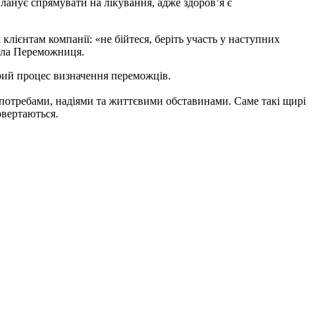
анує спрямувати на лікування, адже здоров’я є
клієнтам компанії: «не бійтеся, беріть участь у наступних
сила Переможниця.
орий процес визначення переможців.
 потребами, надіями та життєвими обставинами. Саме такі щирі
овертаються.